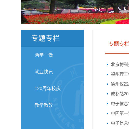
专题专栏
专题专
两学一做
北京博科
就业快讯
福州理工
德州仪器
120周年校庆
成都站2
电子信息
教学教改
中国第一
电子信息