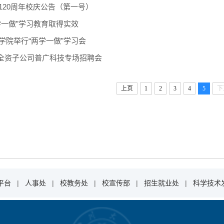
120周年校庆公告（第一号）
学一做”学习教育取得实效
学院举行“两学一做”学习会
INK全资子公司普广科技专场招聘会
上页
1
2
3
4
5
下
平台
|
人事处
|
校教务处
|
校宣传部
|
招生就业处
|
科学技术