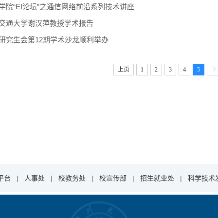
学院“EI论坛”之通信网络前沿系列技术讲座
交通大学谢汉萍教授学术报告
研究生会第12期学术沙龙顺利举办
上页
1
2
3
4
5
下
平台
|
人事处
|
校教务处
|
校宣传部
|
招生就业处
|
科学技术