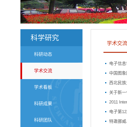
科学研究
学术交
科研动态
电子信息
学术交流
中国图象
西北民族
学术看板
关于新一
2011 Int
科研成果
电子第1
科研团队
特邀挪威