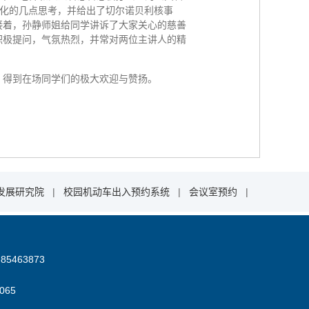
文化的几点思考，并给出了切尔诺贝利核事
接着，孙静师姐给同学讲诉了大家关心的慈善
积极提问，气氛热烈，并常对两位主讲人的精
得到在场同学们的极大欢迎与赞扬。
发展研究院
|
校园机动车出入预约系统
|
会议室预约
|
85463873
06
5