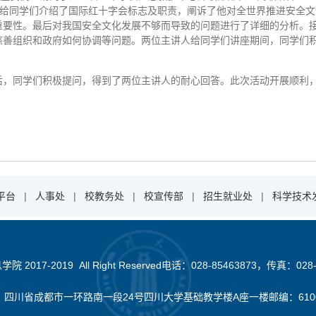
罡老师给同学们介绍了国际红十字会标志及职责，阐诉了他对全世界推进安全
重要性。最后对我国安全文化发展不够而导致的问题进行了详细的分析。
慈善组织和政府如何协调等问题。两位主讲人给同学们讲座期间，同学们
同学们积极提问，得到了两位主讲人的耐心回答。此次活动开展顺利，
平台
|
人事处
|
校教务处
|
校宣传部
|
招生就业处
|
科学技术
2017-2019 All Right Reserved电话：028-85463873，传真：028-
：四川省成都市一环路南一段24号四川大学基础教学楼A座一楼邮编：610