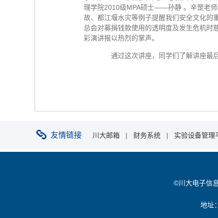
理学院2010级MPA硕士——孙静 。辛
故、都江堰水灾等例子提醒我们安全文化的
总会对募捐钱款使用的透明度及发生危机时
彩演讲报以热烈的掌声。
通过这次讲座，同学们了解讲座最后，
友情链接
川大邮箱
|
财务系统
|
实验设备管理
©川大电子信息学院 
地址