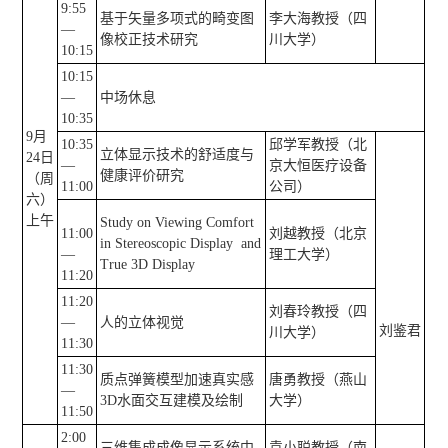
9:55
基于矢量多项式的畸变图
李大海教授（四
—
像校正技术研究
川大学）
10:15
10:15
—
中场休息
10:35
9月
10:35
邱学军教授（北
立体显示技术的舒适度与
24日
—
京大恒医疗设备
健康评价研究
（周
11:00
公司）
六）
上午
Study on Viewing Comfort
11:00
刘越教授（北京
in Stereoscopic Display and
—
理工大学）
True 3D Display
11:20
11:20
刘春玲教授（四
—
人的立体视觉
刘鉴君
川大学）
11:30
11:30
质点弹簧模型加速真实感
唐勇教授（燕山
—
3D水面交互建模及绘制
大学）
11:50
2:00
三维集成成像显示系统中
袁小聪教授（南