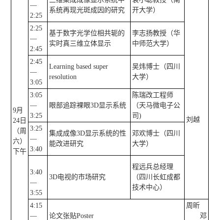
—
系统再现光斑成因的研究
开大学）
2:25
2:25
基于数字光学位相共轭的
李志扬教授（华
—
实时真三维立体显示
中师范大学）
2:45
2:45
Learning based super
吴炜博士（四川
—
resolution
大学）
3:05
3:05
陈瑞改工程师
—
眼部追踪裸眼3D显示系统
（天马微电子公
9月
3:25
司)
刘越
24日
3:25
（周
集成成像3D显示系统的性
邓欢博士（四川
—
六）
能改进研究
大学）
3:40
下午
程远兵总经理
3:40
3D电视的市场研究
（四川长虹成都
—
技术中心）
3:55
4:15
周昕
—
论文张贴Poster
邓