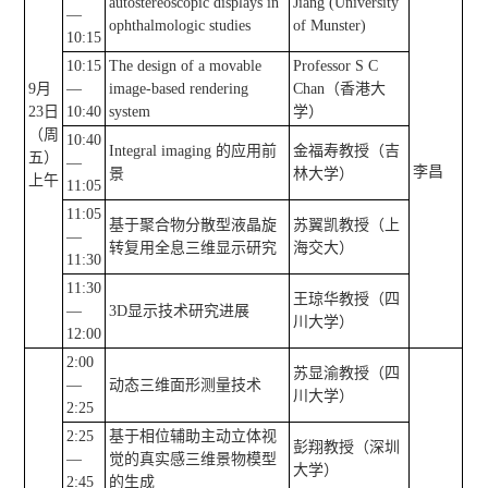
autostereoscopic displays in
Jiang (University
—
ophthalmologic studies
of Munster)
10:15
10:15
The design of a movable
Professor S C
9月
—
image-based rendering
Chan（香港大
23日
10:40
system
学）
（周
10:40
Integral imaging 的应用前
金福寿教授（吉
五）
—
李昌
景
林大学）
上午
11:05
11:05
基于聚合物分散型液晶旋
苏翼凯教授（上
—
转复用全息三维显示研究
海交大）
11:30
11:30
王琼华教授（四
—
3D显示技术研究进展
川大学）
12:00
2:00
苏显渝教授（四
—
动态三维面形测量技术
川大学）
2:25
2:25
基于相位辅助主动立体视
彭翔教授（深圳
—
觉的真实感三维景物模型
大学）
2:45
的生成