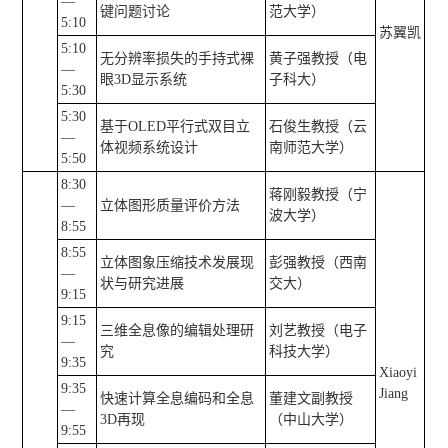
—
键问题讨论
范大学）
5:10
苏翼凯
5:10
无分辨率损失的手持式裸
黄子强教授（电
—
眼3D显示系统
子科大）
5:30
5:30
基于OLED平行式双目立
石俊生教授（云
—
体视频系统设计
南师范大学）
5:50
8:30
蒋刚毅教授（宁
—
立体图形质量评价方法
波大学）
8:55
8:55
立体图象压缩技术发展现
彭强教授（西南
—
状与研究进展
交大）
9:15
9:15
三维全息像的编辑处理研
刘艺教授（电子
—
究
科技大学）
9:35
Xiaoyi
9:35
Jiang
快速计算全息编码和全息
董建文副教授
—
3D再现
（中山大学）
9:55