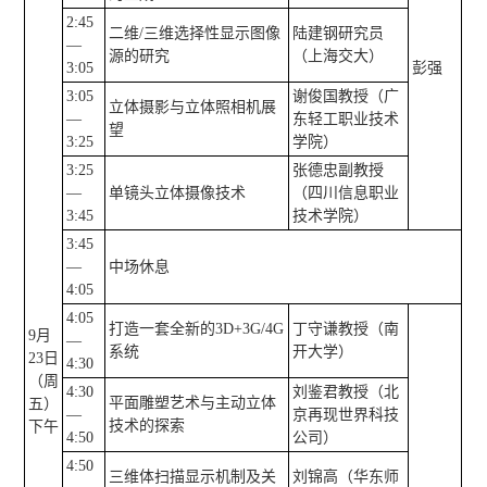
2:45
二维/三维选择性显示图像
陆建钢研究员
—
源的研究
（上海交大）
3:05
彭强
3:05
谢俊国教授（广
立体摄影与立体照相机展
—
东轻工职业技术
望
3:25
学院）
3:25
张德忠副教授
—
单镜头立体摄像技术
（四川信息职业
3:45
技术学院）
3:45
—
中场休息
4:05
4:05
打造一套全新的3D+3G/4G
丁守谦教授（南
9月
—
系统
开大学）
23日
4:30
（周
4:30
刘鉴君教授（北
平面雕塑艺术与主动立体
五）
—
京再现世界科技
技术的探索
下午
4:50
公司）
4:50
三维体扫描显示机制及关
刘锦高（华东师