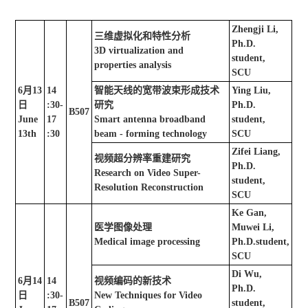
Zhengji Li,
三维虚拟化和特性分析
Ph.D.
3D virtualization and
student,
properties analysis
SCU
6
月
13
14
智能天线的宽带波束形成技术
Ying Liu,
日
:30-
研究
Ph.D.
B507
June
17
Smart antenna broadband
student,
13th
:30
beam - forming technology
SCU
Zifei Liang,
视频超分辨率重建研究
Ph.D.
Research on Video Super-
student,
Resolution Reconstruction
SCU
Ke Gan,
医学图像处理
Muwei Li,
Medical image processing
Ph.D.student,
SCU
Di Wu,
6
月
14
14
视频编码的新技术
Ph.D.
日
:30-
New Techniques for Video
B507
student,