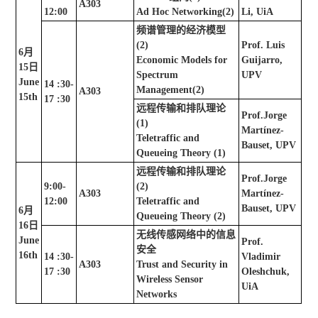
A303
12:00
Ad Hoc Networking(2)
Li, UiA
频谱管理的经济模型
(2)
Prof. Luis
6
月
Economic Models for
Guijarro,
15
日
Spectrum
UPV
June
14 :30-
Management(2)
A303
15th
17 :30
远程传输和排队理论
Prof.Jorge
(1)
Martínez-
Teletraffic and
Bauset, UPV
Queueing Theory (1)
远程传输和排队理论
Prof.Jorge
9:00-
(2)
A303
Martínez-
12:00
Teletraffic and
Bauset, UPV
6
月
Queueing Theory (2)
16
日
无线传感网络中的信息
June
Prof.
安全
16th
14 :30-
Vladimir
A303
Trust and Security in
17 :30
Oleshchuk,
Wireless Sensor
UiA
Networks