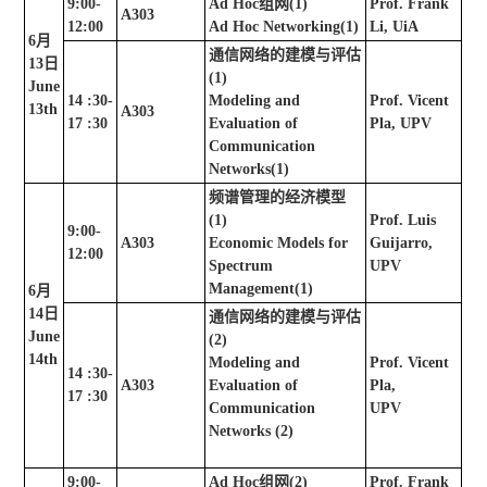
9:00-
Ad Hoc
组网
(1)
Prof. Frank
A303
12:00
Ad Hoc Networking(1)
Li, UiA
6
月
通信网络的建模与评估
13
日
(1)
June
14 :30-
Modeling and
Prof. Vicent
13th
A303
17 :30
Evaluation of
Pla, UPV
Communication
Networks(1)
频谱管理的经济模型
(1)
Prof. Luis
9:00-
A303
Economic Models for
Guijarro,
12:00
Spectrum
UPV
Managemen
t(1)
6
月
14
日
通信网络的建模与评估
June
(2)
14th
Modeling and
Prof. Vicent
14 :30-
A303
Evaluation of
Pla,
17 :30
Communication
UPV
Networks (2)
9:00-
Ad Hoc
组网
(2)
Prof. Frank