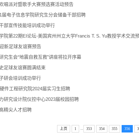
欢唱派对暨歌手大赛预选赛活动预告
2011届电子信息学院研究生分会储备干部招聘
干部宣传技能培训成功举行
院第22期EI论坛-美国宾州州立大学Francis T. S. Yu教授学术交流
子迎新足球友谊赛预告
研究生会“地震自救互救”讲座将拉开序幕
史足球友谊赛圆满结束
子研会培训成功举行
2硬件工程研究院2024届实习生招聘
力研究设计院仪控中心2023届校园招聘
高精尖人才招聘
...
上页
1
353
354
355
356
3