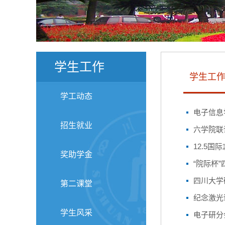
学生工作
学生工
学工动态
电子信息
招生就业
六学院联
12.5
奖助学金
“院际杯
四川大学
第二课堂
纪念激光
学生风采
电子研分