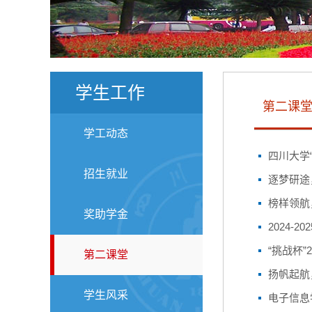
学生工作
第二课
学工动态
四川大学
招生就业
逐梦研途
榜样领航
奖助学金
2024
“挑战杯”
第二课堂
扬帆起航
学生风采
电子信息