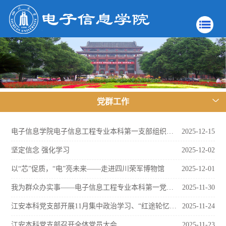
党群工作
电子信息学院电子信息工程专业本科第一支部组织开展党课专题学习活动
2025-12-15
坚定信念 强化学习
2025-12-02
以“芯”促质，“电”亮未来——走进四川荣军博物馆
2025-12-01
我为群众办实事——电子信息工程专业本科第一党支部考研送温暖活动顺利举行
2025-11-30
江安本科党支部开展11月集中政治学习、“红途轮忆，青讲党史”主题活动第十期暨读书分享会第十一期
2025-11-24
江安本科党支部召开全体党员大会
2025-11-23