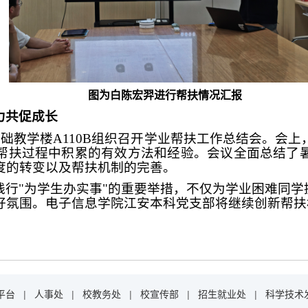
图为白陈宏羿进行帮扶情况汇报
力共促成长
基础教学楼A110B组织召开学业帮扶工作总结会。会
帮扶过程中积累的有效方法和经验。会议全面总结了
度的转变以及帮扶机制的完善。
践行"为学生办实事"的重要举措，不仅为学业困难同
好氛围。电子信息学院江安本科党支部将继续创新帮扶
平台
|
人事处
|
校教务处
|
校宣传部
|
招生就业处
|
科学技术