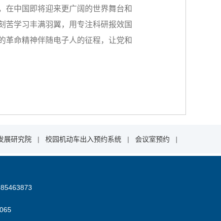
，在中国即将迎来更广阔的世界舞台和
刻苦学习丰满羽翼，用专注科研报效国
的革命精神伴随电子人的征程，让党和
发展研究院
|
校园机动车出入预约系统
|
会议室预约
|
85463873
06
5