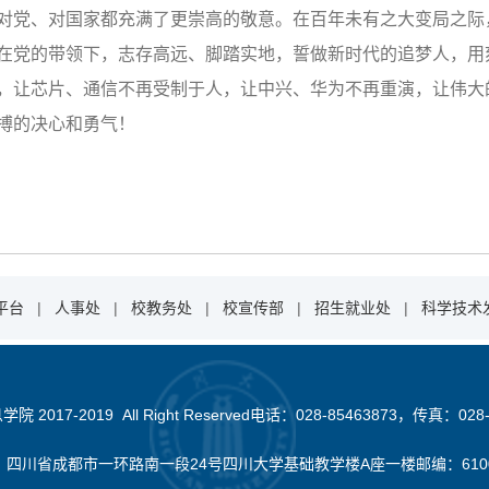
对党、对国家都充满了更崇高的敬意。在百年未有之大变局之际
在党的带领下，志存高远、脚踏实地，誓做新时代的追梦人，用
，让芯片、通信不再受制于人，让中兴、华为不再重演，让伟大
搏的决心和勇气！
平台
|
人事处
|
校教务处
|
校宣传部
|
招生就业处
|
科学技术
2017-2019 All Right Reserved电话：028-85463873，传真：028-
：四川省成都市一环路南一段24号四川大学基础教学楼A座一楼邮编：610