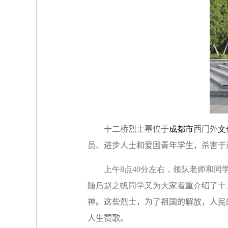
十二桥烈士墓位于
成都市
西门外
文
员、进步人士和爱国青年学生，杀害于
上午
8
点
40
分左右，领队老师和同
随后赵之帆同学又为大家着重介绍了十
神。这些烈士，为了祖国的解放，人民
人生赞歌。