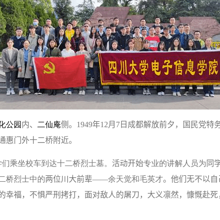
化公园
内、
二仙庵
侧。
1949
年
12
月
7
日成都解放前夕，国民党特
通惠门外十二桥附近。
学们乘坐校车到达十二桥烈士墓。
活动开始
专业的讲解人员为
同
二桥烈士中的
两位川大前辈——
余天觉和毛英才
。他们无不以自
的幸福，不惧严刑拷打，面对敌人的屠刀，大义凛然，慷慨赴死