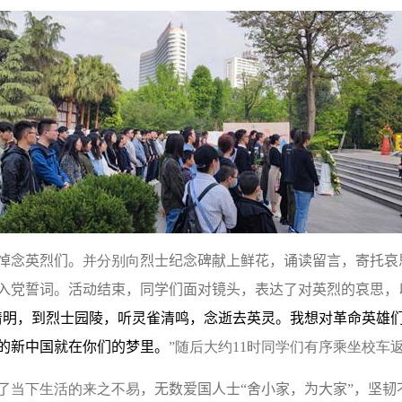
悼念英烈们。
并分别向
烈士纪念碑献上鲜花，诵读留言，寄托哀
入党誓词。活动结束，同学们面对镜头，表达了对英烈的哀思，
清明，到烈士园陵，听灵雀清鸣，念逝去英灵。我想对革命英雄
的新中国就在你们的梦里。
”随后大约
11
时同学们有序乘坐校车
了
当下生活的来之不易
，无数爱国人士“舍小家，为大家”，坚