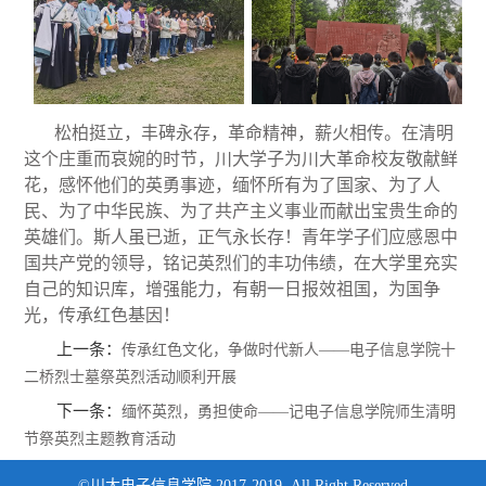
松柏挺立，丰碑永存，革命精神，薪火相传。在清明
这个庄重而哀婉的时节，川大学子为川大革命校友敬献鲜
花，感怀他们的英勇事迹，缅怀所有为了国家、为了人
民、为了中华民族、为了共产主义事业而献出宝贵生命的
英雄们。斯人虽已逝，正气永长存！青年学子们应感恩中
国共产党的领导，铭记英烈们的丰功伟绩，在大学里充实
自己的知识库，增强能力，有朝一日报效祖国，为国争
光，传承红色基因！
上一条：
传承红色文化，争做时代新人——电子信息学院十
二桥烈士墓祭英烈活动顺利开展
下一条：
缅怀英烈，勇担使命——记电子信息学院师生清明
节祭英烈主题教育活动
©川大电子信息学院 2017-2019 All Right Reserved