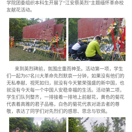
学院团委组织本科生开展了“江安祭英烈”主题缅怀革命校
友献花活动。
来到英烈碑前，氛围庄重而神圣。活动第一项，学生
们一起为67名川大革命先烈默哀一分钟，如果没有他们的
无私奉献、视死如归，就没有今天繁荣强盛的新中国，也
就没有今天每一个中国人安稳幸福的生活。活动第二项，
学生们队列整齐，一排接着一排地上前献花，黄色的菊花
代表着高雅的君子品格，白色的菊花代表对逝去者的尊
敬，表达了同学们对先烈们的感恩、思念与钦佩。