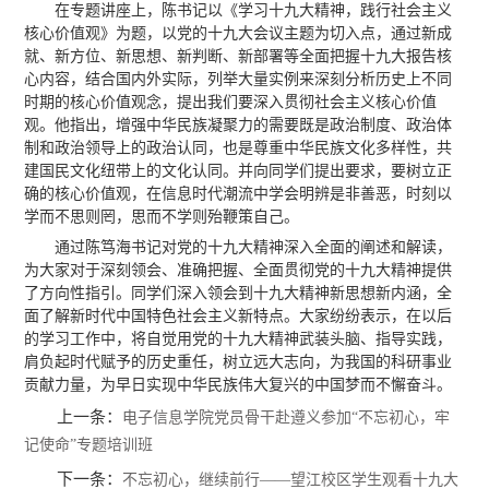
在专题讲座上，陈书记以《学习十九大精神，践行社会主义
核心价值观》为题，以党的十九大会议主题为切入点，通过新成
就、新方位、新思想、新判断、新部署等全面把握十九大报告核
心内容，结合国内外实际，列举大量实例来深刻分析历史上不同
时期的核心价值观念，提出我们要深入贯彻社会主义核心价值
观。他指出，增强中华民族凝聚力的需要既是政治制度、政治体
制和政治领导上的政治认同，也是尊重中华民族文化多样性，共
建国民文化纽带上的文化认同。并向同学们提出要求，要树立正
确的核心价值观，在信息时代潮流中学会明辨是非善恶，时刻以
学而不思则罔，思而不学则殆鞭策自己。
通过陈笃海书记对党的十九大精神深入全面的阐述和解读，
为大家对于深刻领会、准确把握、全面贯彻党的十九大精神提供
了方向性指引。同学们深入领会到十九大精神新思想新内涵，全
面了解新时代中国特色社会主义新特点。大家纷纷表示，在以后
的学习工作中，将自觉用党的十九大精神武装头脑、指导实践，
肩负起时代赋予的历史重任，树立远大志向，为我国的科研事业
贡献力量，为早日实现中华民族伟大复兴的中国梦而不懈奋斗。
上一条：
电子信息学院党员骨干赴遵义参加“不忘初心，牢
记使命”专题培训班
下一条：
不忘初心，继续前行——望江校区学生观看十九大