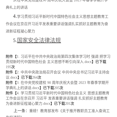
在中央党校建校
90 周年庆祝大会暨 2023 年春季学期开学
典礼上的讲话
4.
学习贯彻习近平新时代中国特色社会主义思想主题教育工
作会议在京召开
习近平发表重要讲话强调扎实抓好主题教育
为奋
进新征程凝心聚力
国家安全法律法规
5.
附件【
1. 习近平在中共中央政治局第四次集体学习时 强调 把学习
贯彻新时代中国特色社会 主义思想不断引向深入.docx
】已下载
195
次
附件【
2. 中共中央政治局召开会议 中共中央总书记习近平主持会
议.docx
】已下载
264
次
附件【
3. 在中央党校建校 90 周年庆祝大会暨 2023 年春季学期开
学典礼上的讲话.docx
】已下载
205
次
附件【
4. 学习贯彻习近平新时代中国特色社会主义 思想主题教育
工作会议在京召开 习近平 发表重要讲话强调 扎实抓好主题教育
为奋进新征程凝心聚力.docx
】已下载
201
次
上一条：
重磅！教育部发布《关于推开教职员工准入查询工