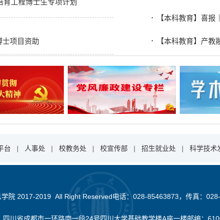
才培育工程博士生专项计划
【本科教育】喜报｜
博士项目资助
【本科教育】产教
平台
|
人事处
|
校教务处
|
校宣传部
|
招生就业处
|
科学技术
2017-2019 All Right Reserved电话：028-85463873，传真：028-
：四川省成都市一环路南一段24号四川大学基础教学楼A座一楼邮编：610