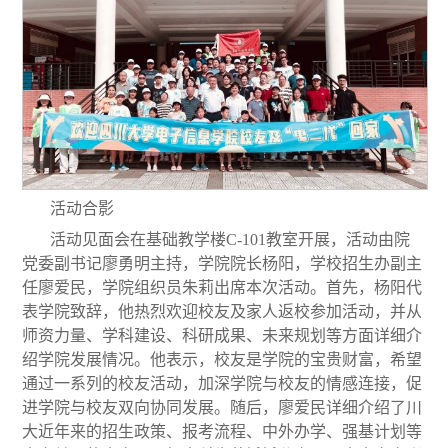
活动合影
活动
见面会在基础教学楼C-101教室开展，
活动由院
党委副书记廖勇明主持，学院院长杨阳，学校招生办副主
任廖爱民，学院组织员朱莉出席本次活动。首先，杨阳代
表学院致辞，他热烈欢迎校友及家人返校参加活动，并从
师资力量、学科建设、科研成果、未来规划等方面详细介
绍学院发展情况。他表示，校友是学院的宝贵财富，希望
通过一系列的校友活动，加深学院与校友的情感连接，促
进学院与校友双向协同发展。随后
，廖爱民详细
介绍
了
川
大近年来的
招生政策、报考流程
、中外办学、强基计划
等