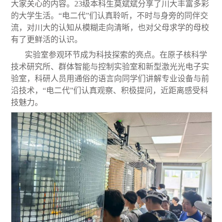
大家关心的内容
。2
3
级本科生莫斌斌分享了川大丰富多彩
的大学生活。
“电二代”们认真聆听，不时与身旁的同伴交
流，对川大的认知从模糊走向清晰，
也
对父母
求学的
母校
有了
更鲜活的
认识。
实验室参观环节成为科技探索的亮点。在原子核科学
技术研究所、群体智能与控制实验室
和
新型激光光电子实
验室，科研人员用通俗
的
语言
向同学们
讲解专业设备与前
沿
技术
，
“
电二代
”
们认真观察、积极提问，近距离感受科
技魅力。