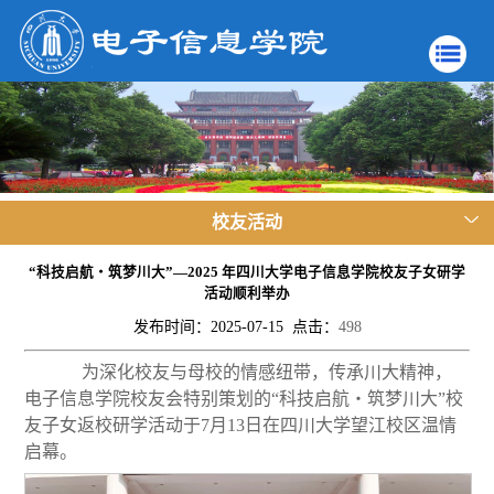
校友活动
“科技启航・筑梦川大”—2025 年四川大学电子信息学院校友子女研学
活动顺利举办
发布时间：2025-07-15 点击：
498
为深化校友与母校的情感纽带，传承川大精神，
电子信息学院校友会特别策划的“科技启航・筑梦
川
大”
校
友子女返校研学活动于7月1
3
日
在四川大学望江校区温情
启幕。