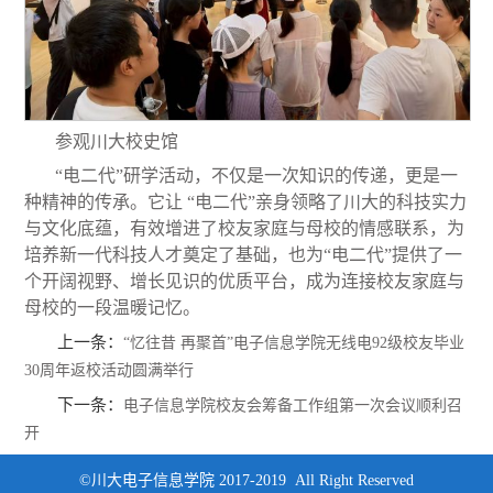
参观川大校史馆
“电二代”研学活动，不仅是一次知识的传递，更是一
种精神的传承。它让 “电二代”亲身领略了川大的科技实力
与文化底蕴，有效增进了校友家庭与母校的情感联系，为
培养新一代科技人才奠定
了
基础，也为“电二代”提供了一
个开阔视野、增长见识的优质平台，成为连接校友家庭与
母校的一段温暖记忆。
上一条：
“忆往昔 再聚首”电子信息学院无线电92级校友毕业
30周年返校活动圆满举行
下一条：
电子信息学院校友会筹备工作组第一次会议顺利召
开
©川大电子信息学院 2017-2019 All Right Reserved