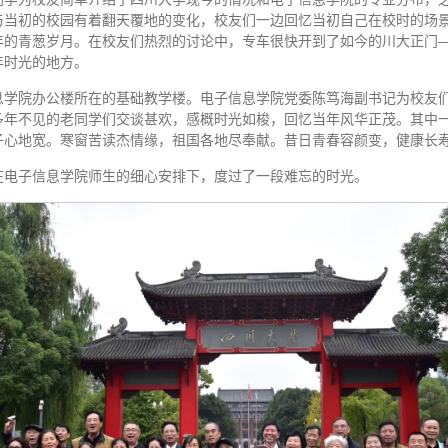
与当初的校园有着翻天覆地的变化，校友们一边回忆当初自己在校时的场
年的青葱岁月。在校友们热烈的讨论中，专车很快开到了如今的川大正门
年时光的地方。
息学院办公楼所在的基础教学楼。电子信息学院党委陈笃海副书记为校友
多年不见的老同学们交谈甚欢，感概时光如梭，回忆当年风华正茂。其中一
子心地宽。寒窗苦读杰情缘，祖国各地尽奉献。昔日青春容颜变，健康长寿
在电子信息学院师生的细心安排下，度过了一段难忘的时光。