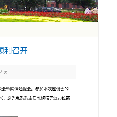
顺利召开
13
次
座谈会暨院情通报会。参加本次座谈会的
义、原光电系系主任陈桢培等近20位离