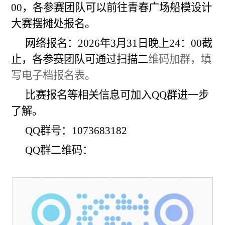
00，各参赛团队可以前往青春广场船模设计
大赛摆摊处报名
。
网络报名：202
6
年3月3
1
日
晚上24
：00截
止，
各参赛团队可通过扫描二
维码加群，填
写电子档报名表。
比赛报名等相关信息可加入QQ群进一步
了解。
QQ群号：1073683182
QQ群二维码：