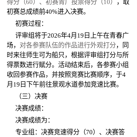
得分（60）、初赛青广投票得分（10）
，取
初赛总成绩前40%进入决赛。
初赛过程：
评审组将于202
6
年4月
19
日
上午
在青春广
场，
对各参赛队伍的作品进行
外观
打分
，同
时
来往
师生
可
为船只
，
根据评审组打分与所
得票数进行赋分
。活动结束后，各参赛小组
收回参赛作品，并按照竞赛比赛顺序，于4
月
19
日下午前往景观水道参加竞速比赛。
（三）决赛
决赛成绩：
决赛成绩为：
专业组：决赛竞速得分（70）、决赛答