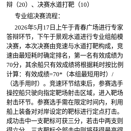
辩（20）、决赛水道打靶（10）
专业组决赛流程：
202
6
年5月17日上午于青春广场进行专家
答辩
环节，下午于景观水道进行专业组船模
决赛，本次决赛由竞速与水道打靶构成，竞
速由最短耗时确定排名，
第一名有效成绩为
70分，其余船只有效成绩将根据耗时按比例
计算：有效成绩=70
*（
本组最短用时）/
（选手用时）。
竞速环节结束后，参赛选手
操控船只驶向指定靶场射击区域，进入靶场
射击环节。参赛选手需在限定
时间
内，利用
船上装备对对岸设定的靶标进行定点打击。
成功击
中
一支靶标可获三分，若击
中
两支则
得六分，三支靶标全部击中则将获得最高得