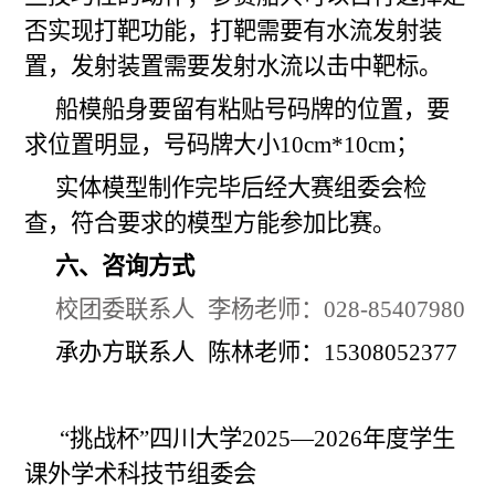
否实现打靶功能，打靶需要
有
水流发射
装
置
，发射
装置
需要发射水流以击
中
靶标。
船模船身要留有粘贴号码牌的位置，要
求位置明显，号码牌大小10cm*10cm；
实体模型制作完毕后经大赛组委会检
查，符合要求的模型方能参加比赛。
六、咨询方式
校团委联系人
李杨老师：
028-
85407980
承办方联系人
陈林老师：
15308052377
“挑战杯”四川大学202
5
—202
6
年度学生
课外学术科技节组委会