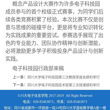
概念产品设计大赛作为
许多
电子科技园
成员参与的首个校级正式赛事，为
同学们
后
续各类竞赛积累了经验。本次比赛不仅是创
意与思维的碰撞平台，更是将专业知识转化
为实践成果的重要尝试。参赛选手展现了出
色的专业能力、团队协作精神与创新潜能，
必将激励更多学子积极投身
产品设计与创新
实践
。
电子科技园行政部来稿
上一条：
四川大学电子科技园第三次教授茶座会顺利举行
下一条：
四川大学电子科技园技术部第三次授课顺利举行
©川大电子信息学院 2017-2019 All Right Reserved
电话：028-85463873，传真：028-85463873
地址：四川省成都市一环路南一段24号四川大学基础教学楼A座一楼