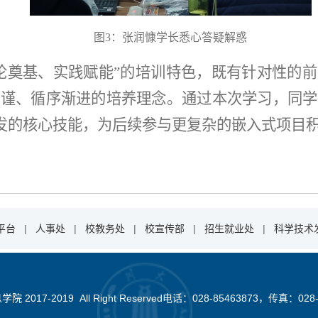
图
3
：张润慷学长悉心答疑解惑
论奠基、实践赋能”的培训特色，既有针对性的前
严谨、循序渐进的培养理念。通过本次学习，同学
开发的核心技能，为后续参与更复杂的嵌入式项目
平台
|
人事处
|
校教务处
|
校宣传部
|
招生就业处
|
科学技术
2017-2019 All Right Reserved电话：028-85463873，传真：028-