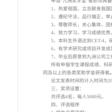
申请“九洲奖学金”者必须具
1、热爱祖国，立志献身我国
2、遵纪守法，品行端正，举
3、尊敬师长，关心集体，团
4、努力学习，学习成绩优秀
5、
本科生外语达到
CET-4
，
6、有学术研究或项目开发成
7、毕业后愿意到九洲公司工
所有申报学生课程成绩、科
同及以上的各类奖助学金获得者
论文发表时间的计入时间为20
三、奖项设置：
共评选4名，每人5
000
元。
四、评选程序