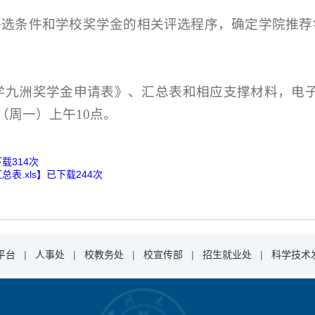
评选条件和学校奖学金的相关评选程序，确定学院推荐
学九洲奖学金申请表》、汇总表和相应支撑材料，电
（周一）上午10点。
下载
314
次
表.xls
】已下载
244
次
平台
|
人事处
|
校教务处
|
校宣传部
|
招生就业处
|
科学技术