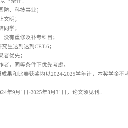
备以下条件：
国防、科技事业；
止文明；
结同学；
，没有重修及补考科目；
研究生达到达到
CET-6
；
果者优先
；
作者，同等条件下优先考虑。
研成果和比赛获奖均以
2024-2025
学年计，本奖学金不
。
2
4
年9月1日-202
5
年8月31日，论文须见刊。