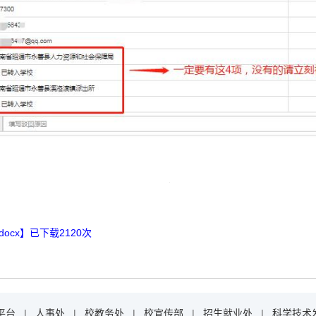
ocx
】已下载
2120
次
平台
|
人事处
|
校教务处
|
校宣传部
|
招生就业处
|
科学技术