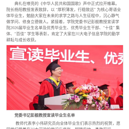
典礼在嘹亮的《中华人民共和国国歌》声中正式拉开帷幕。
院长杨阳教授发表致辞，以 “厚积薄发，行稳致远” 为核心寄语全
体毕业生，勉励大家在未来的求学之路与人生征程中，沉心静气
做学问、修身立德做人。紧接着，学院党委书记彭舰教授宣读学
院
2026
届毕业生名单及优秀毕业生、优秀毕业生干部、“十佳” 集
体、“百佳” 学生等表彰，肯定了大家在川大电子信息学院的勤学
耕耘与成长收获。
党委书记彭舰教授宣读毕业生名单
教师代表李小伟研究员向全体毕业生们表示热烈的祝贺，愿