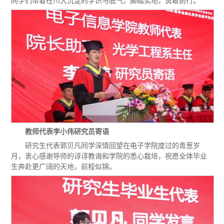
同学们带着在川大沉淀的学识与底气，脚踏实地，勇敢前行。
教师代表李小伟研究员寄语
研究生代表郭贝凡同学深情回望在电子学院度过的青葱岁
月，衷心感谢导师的谆谆教诲和学院的悉心栽培，祝愿全体毕业
生奔赴更广阔的天地，前程似锦。