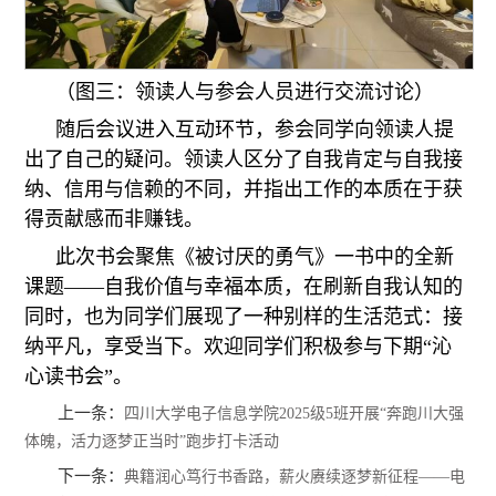
（图三：领读人与参会人员进行交流讨论）
随后会议进入互动环节，参会同学向领读人提
出了自己的疑问。领读人区分了自我肯定与自我接
纳、信用与信赖的不同，并指出工作的本质在于获
得贡献感而非赚钱。
此次书会聚焦《被讨厌的勇气》一书中的全新
课题——自我价值与幸福本质，在刷新自我认知的
同时，也为同学们展现了一种别样的生活范式：接
纳平凡，享受当下。欢迎同学们积极参与下期“沁
心读书会”。
上一条：
四川大学电子信息学院2025级5班开展“奔跑川大强
体魄，活力逐梦正当时”跑步打卡活动
下一条：
典籍润心笃行书香路，薪火赓续逐梦新征程——电