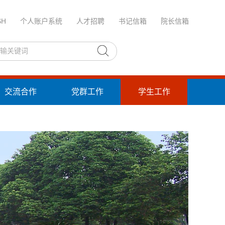
SH
个人账户系统
人才招聘
书记信箱
院长信箱
交流合作
党群工作
学生工作