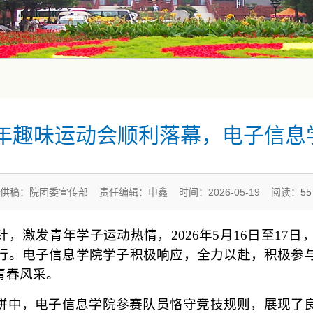
学年趣味运动会顺利落幕，电子信
供稿：院团委宣传部 责任编辑：申鑫 时间：2026-05-19 阅读：
5
，激发青年学子运动热情，2026年5月16日至17日
行。电子信息学院学子积极响应，全力以赴，积极参
青春风采。
拼中，电子信息学院参赛队员恪守竞技规则，展现了