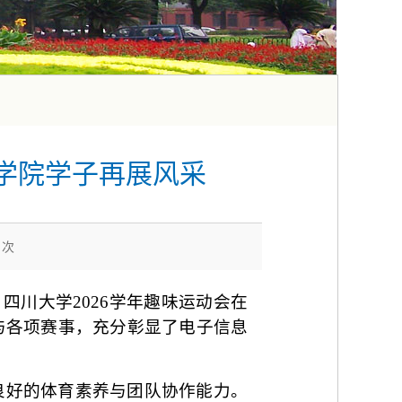
息学院学子再展风采
5
次
，四川大学2026学年趣味运动会在
与各项赛事，充分彰显了电子信息
良好的体育素养与团队协作能力。