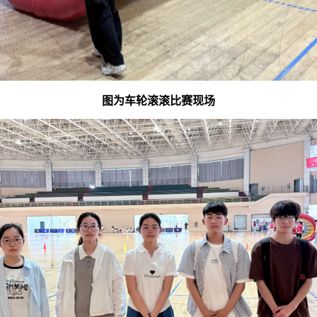
图为车轮滚滚比赛现场