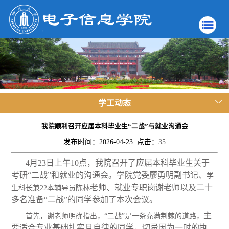
学工动态
我院顺利召开应届本科毕业生“二战”与就业沟通会
发布时间：2026-04-23 点击：
35
4月23日上午10点，我院召开了应届本科毕业生关于
考研“二战”和就业的沟通会。学院党委廖勇明副书记、
学
老师
、就业专职岗谢老师
以及
二十
生科长兼
22本辅导员陈林
多
名准备“二战”的同学参加了本次会议。
主
首先，谢老师明确指出，
“二战”是一条充满荆棘的道路，
要适合
专业基础扎实且
自律的同学
，
切忌因为一时的执