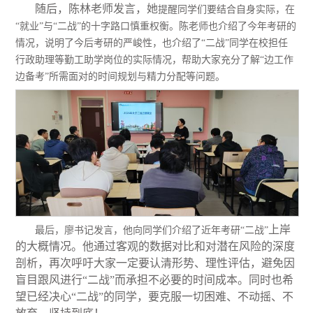
随后，陈林
老师发言，
她
提醒同学们要结合自身实际，在
“就业”与“二战”的十字路口慎重权衡。陈老师也介绍了今年考研的
情况，说明了今后考研的严峻性，也介绍了“二战”同学在校担任
行政助理等勤工助学岗位的实际情况，帮助大家充分了解“边工作
边备考”所需面对的时间规划与精力分配等问题。
上岸
最后，廖书记发言，他向同学们介绍了近年考研
“二战”
的大概情况
。他通过客观的数据对比和对潜在风险的深度
剖析，再次呼吁大家一定要认清形势、理性评估，避免因
盲目跟风进行“
二战
”而承担不必要的时间成本。同时也希
望已经决心“
二战
”的同学，要克服一切困难、不动摇、不