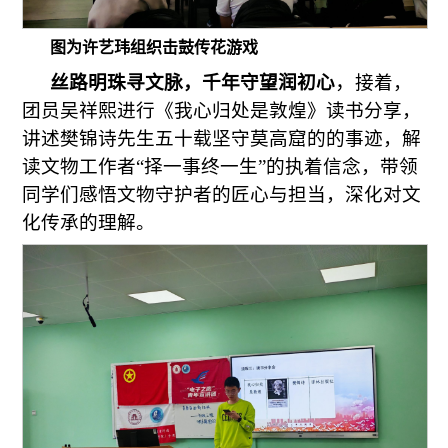
图为许艺玮组织击鼓传花游戏
，
丝路明珠寻文脉，千年守望润初心
接着，
团员吴祥熙进行《我心归处是敦煌》读书分享，
讲述樊锦诗先生五十载坚守莫高窟的的事迹，解
读文物工作者“择一事终一生”的执着信念，带领
同学们感悟文物守护者的匠心与担当，深化对文
化传承的理解。