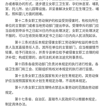
办或者联办的形式，逐步建立女职工卫生室、孕妇休息室、哺乳
室、托儿所、幼儿园等设施，并妥善解决女职工在生理卫生、哺
乳、照料婴儿方面的困难。
第十二条女职工劳动保护的权益受到侵害时，有权向所在
单位的主管部门或者当地劳动部门提出申诉。受理申斥的部门应
当自收到申诉书之日起30日内作出处理决定；女职工对处理决定
不服的，可以在收到处理决定书之日起15日内向人民法院起诉。
第十三条对违反本规定侵害女职工劳动保护权益的单位负
责人及其直接责任人员，其所在单位的主管部门，应当根据情节
轻重，给予行政处分，并责令该单位给予被侵害女职工合理的经
济补偿；构成犯罪的，由司法机关依法追究刑事责任。
第十四条各级劳动部门负责对本规定的执行进行检查。各
级卫生部门和工会、妇联组织有权对本规定的执行进行监督。
第十五条女职工违反国家有关计划生育规定的，其劳动保
护应当按照国家有关计划生育规定办理，不适用本规定。
第十六条女职工因生理特点禁忌从事劳动的范围由劳动部
规定。
第十七条省、自治区、直辖市人民政府可以根据本规定，
制定具体办法。