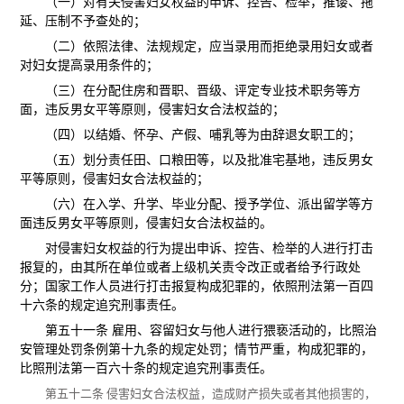
（一）对有关侵害妇女权益的申诉、控告、检举，推诿、拖
延、压制不予查处的；
（二）依照法律、法规规定，应当录用而拒绝录用妇女或者
对妇女提高录用条件的；
（三）在分配住房和晋职、晋级、评定专业技术职务等方
面，违反男女平等原则，侵害妇女合法权益的；
（四）以结婚、怀孕、产假、哺乳等为由辞退女职工的；
（五）划分责任田、口粮田等，以及批准宅基地，违反男女
平等原则，侵害妇女合法权益的；
（六）在入学、升学、毕业分配、授予学位、派出留学等方
面违反男女平等原则，侵害妇女合法权益的。
对侵害妇女权益的行为提出申诉、控告、检举的人进行打击
报复的，由其所在单位或者上级机关责令改正或者给予行政处
分；国家工作人员进行打击报复构成犯罪的，依照刑法第一百四
十六条的规定追究刑事责任。
第五十一条 雇用、容留妇女与他人进行猥亵活动的，比照治
安管理处罚条例第十九条的规定处罚；情节严重，构成犯罪的，
比照刑法第一百六十条的规定追究刑事责任。
第五十二条 侵害妇女合法权益，造成财产损失或者其他损害的，