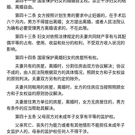
第四十一条 国家保护妇女的婚姻自主权。禁止干涉妇女的结
婚、离婚自由。
第四十二条 女方按照计划生育的要求中止妊娠的，在手术后
六个月内，男方不得提出离婚；女方提出离婚，或者人民法院认
为确有必要受理男方离婚请求的，不在此限。
第四十三条 妇女对依照法律规定的夫妻共同财产享有与其配
偶平等的占有、使用、收益和处分的权利，不受双方收入状况的
影响。
第四十四条 国家保护离婚妇女的房屋所有权。
夫妻共有的房屋，离婚时，分割住房由双方协议解决；协议
不成的，由人民法院根据双方的具体情况，照顾女方和子女权益
的原则判决。夫妻双方另有约定的除外。
夫妻共同租用的房屋，离婚时，女方的住房应当按照照顾女
方和子女权益的原则协议解决。
夫妻居住男方单位的房屋，离婚时，女方无房居住的，男方
有条件的应当帮助其解决。
第四十五条 父母双方对未成年子女享有平等的监护权。
父亲死亡、丧失行为能力或者有其他情形不能担任未成年子
女监护人的，母亲的监护权任何人不得干涉。