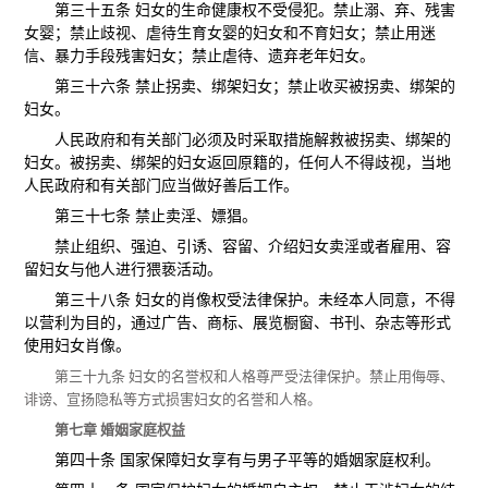
第三十五条 妇女的生命健康权不受侵犯。禁止溺、弃、残害
女婴；禁止歧视、虐待生育女婴的妇女和不育妇女；禁止用迷
信、暴力手段残害妇女；禁止虐待、遗弃老年妇女。
第三十六条 禁止拐卖、绑架妇女；禁止收买被拐卖、绑架的
妇女。
人民政府和有关部门必须及时采取措施解救被拐卖、绑架的
妇女。被拐卖、绑架的妇女返回原籍的，任何人不得歧视，当地
人民政府和有关部门应当做好善后工作。
第三十七条 禁止卖淫、嫖猖。
禁止组织、强迫、引诱、容留、介绍妇女卖淫或者雇用、容
留妇女与他人进行猥亵活动。
第三十八条 妇女的肖像权受法律保护。未经本人同意，不得
以营利为目的，通过广告、商标、展览橱窗、书刊、杂志等形式
使用妇女肖像。
第三十九条 妇女的名誉权和人格尊严受法律保护。禁止用侮辱、
诽谤、宣扬隐私等方式损害妇女的名誉和人格。
第七章 婚姻家庭权益
第四十条 国家保障妇女享有与男子平等的婚姻家庭权利。