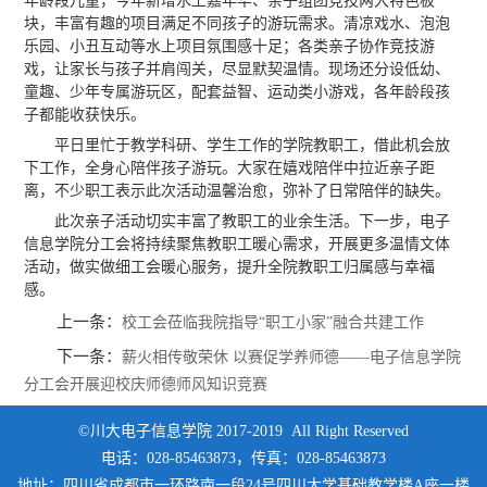
年龄段儿童，今年新增水上嘉年华、亲子组团竞技两大特色板
块，丰富有趣的项目满足不同孩子的游玩需求。清凉戏水、泡泡
乐园、小丑互动等水上项目氛围感十足；各类亲子协作竞技游
戏，让家长与孩子并肩闯关，尽显默契温情。现场还分设低幼、
童趣、少年专属游玩区，配套益智、运动类小游戏，各年龄段孩
子都能收获快乐。
平日里忙于教学科研、学生工作的学院教职工，借此机会放
下工作，全身心陪伴孩子游玩。大家在嬉戏陪伴中拉近亲子距
离，不少职工表示此次活动温馨治愈，弥补了日常陪伴的缺失。
此次亲子活动切实丰富了教职工的业余生活。下一步，电子
信息学院分工会将持续聚焦教职工暖心需求，开展更多温情文体
活动，做实做细工会暖心服务，提升全院教职工归属感与幸福
感。
上一条：
校工会莅临我院指导“职工小家”融合共建工作
下一条：
薪火相传敬荣休 以赛促学养师德——电子信息学院
分工会开展迎校庆师德师风知识竞赛
©川大电子信息学院 2017-2019 All Right Reserved
电话：028-85463873，传真：028-85463873
地址：四川省成都市一环路南一段24号四川大学基础教学楼A座一楼