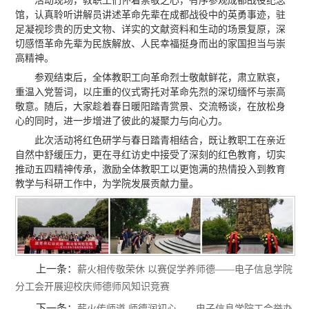
活动现场，教职工们怀着崇敬之心，有序参观成都战役纪念
馆，认真聆听讲解员讲述革命先辈在成都战役中的英勇事迹，驻
足凝视珍贵的历史文物、详实的文献资料和生动的场景复原，深
切感悟革命先辈为民族解放、人民幸福挺身而出的家国担当与崇
高精神。
参观结束后，全体教职工向革命烈士敬献鲜花，肃立默哀，
重温入党誓词，以庄重的仪式寄托对革命先烈的深切缅怀与崇高
敬意。随后，大家趁着春日暖阳踏青赏景、交流畅谈，在放松身
心的同时，进一步增进了彼此的凝聚力与向心力。
此次活动将红色研学与春日踏青相结合，既让教职工在亲近
自然中舒缓压力，更在寻红访史中接受了深刻的红色教育，切实
推动五四精神传承，激励全体教职工以更饱满的热情投入到教育
教学与科研工作中，为学院发展贡献力量。
上一条：
薪火相传敬荣休 以赛促学养师德——电子信息学院
分工会开展迎校庆师德师风知识竞赛
下一条：
薪火传师道 师德润初心——电子信息学院工会举办