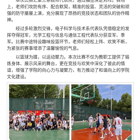
本次比赛汇聚三系教师代表队，通过抽签决定对阵。赛场
上，老师们攻防有序、配合默契，精准的投篮、灵活的突破和顽
强的防守屡屡上演，充分展现了昂扬的竞技状态和团队的协作精
神。
经过多轮激烈交锋，电子科学与技术系代表队凭借稳定的发
挥夺得冠军，光学工程与信息与通信工程代表队分获亚军、季
军。比赛中途特设趣味投篮环节，老师们轻松上阵、欢笑不断，
为紧张的赛事增添了温馨愉悦的气息。
以篮球为媒，以运动聚力。本次比赛不仅为教职工提供了锻
炼身体、展示风采的舞台，更在竞技与欢笑中深化了彼此的情
谊，增强了学院的向心力与凝聚力，有力推动了和谐向上的学院
文化建设。