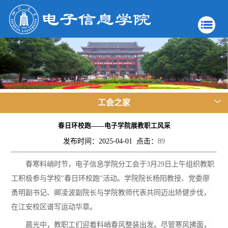
工会之家
春日环校跑——电子学院展教职工风采
发布时间：2025-04-01 点击：
89
春寒料峭时节，电子信息学院分工会于
3月29日上午组织教职
工
积极
参与
学校
"春日环校跑"活动。学院
院长杨阳教授、党委廖
勇明副书记、卿凌波副院长
与
学院
教师
代表
共同迈出矫健步伐，
在江安校区谱写运动华章。
晨光中，教职工们迎着料峭春风整装出发。尽管寒风拂面，