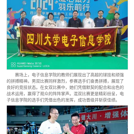
赛场上，电子信息学院的教师们展现出了高超的球技和顽强
的拼搏精神。男双比赛同样激烈，参赛选手们奋勇拼搏，展现了
良好的竞技状态。在女双比赛中，她们凭借默契的配合和出色的
战术运用，赢得了观众的阵阵掌声。混双比赛更是精彩纷呈，电
子信息学院的选手们凭借出色的发挥，成功晋级并斩获佳绩。