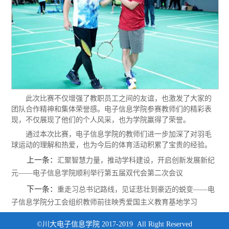
此次比赛不仅增强了教职员工之间的友谊，也激发了大家的
团队合作精神和集体荣誉感。电子信息学院参赛教师们的精彩表
现，不仅展现了他们的个人风采，也为学院赢得了荣誉。
通过本次比赛，电子信息学院的教师们进一步加深了对羽毛
球运动的理解和热爱，也为今后的体育活动积累了宝贵的经验。
上一条：
汇聚智慧力量，推动学科建设，开启创新发展新纪
元——电子信息学院顺利举行第五届双代会第二次会议
下一条：
重走习总书记路线，见证悲壮到豪迈的蜕变——电
子信息学院分工会组织教师前往映秀爱国主义教育基地学习
©川大电子信息学院 2017-2019 All Right Reserved