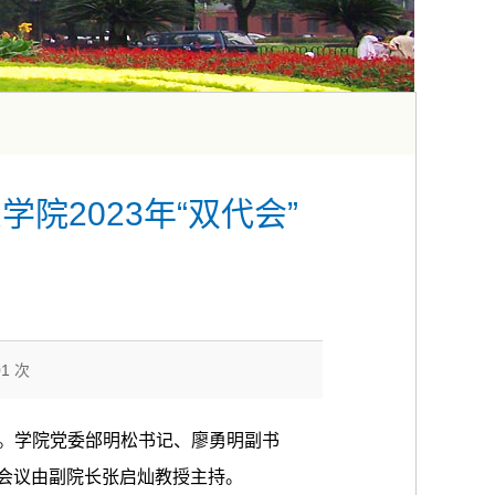
2023年“双代会”
01
次
。学院党委邰明松书记、廖勇明副书
会议由副院长张启灿教授主持。