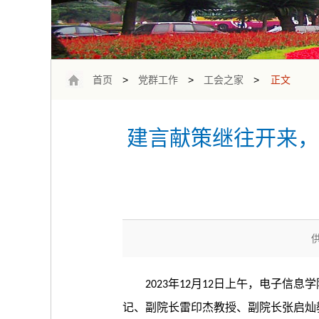
首页
>
党群工作
>
工会之家
>
正文
建言献策继往开来，
年
月
日上午，电子信息学
2023
12
12
记、副院长雷印杰教授、副院长张启灿