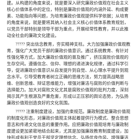
建。从构建的角度来说，就是要深入研究廉政价值观在社会主义
核心价值体系中的定位，特别是廉政价值观的内涵外延、构成要
素、功能指向等问题，为培育廉政价值观提供科学依据；从培育
的角度来说，就是要将其纳入社会主义核心价值体系教育规划，
以党员干部特别是领导干部为重点，开展经常性教育，并以此推
动全社会的廉政文化建设。
????? 突出信念教育，夯实精神支柱。大力加强廉政价值观教
育，强化广大党员干部的廉政价值意识。通过系统教育、有针对
性强化等方式，加大廉政价值观的普及推广，挤压腐败价值观的
生存空间。遵循信念、信仰、理想的递进演化规律，通过科学引
导，促进廉政价值意识从自发提升到自觉、从心理水平提升到观
念水平。引导受教育者树立正确的思维方法，努力提高战略思
维、创新思维、辩证思维能力，增强对廉洁与腐败的价值判断与
选择能力。加大对腐败文化尤其是腐败价值观的批判力度，深刻
揭示其产生根源及严重危害，形成以正压邪的舆论态势，为弘扬
廉政价值观创造良好的文化氛围。
????? 注重制度建设，加强约束规范。廉政制度是廉政价值观
的制度化形态，对廉政价值观主体起着提供行为模式、整合思想
意志和传递文化信息的重要作用。应把廉政价值观培育与廉政制
度建设更加紧密地结合起来，尤其是加强廉政教育制度建设，加
快形成有利于党员干部坚定理想信念、弘扬优良作风、增强廉洁