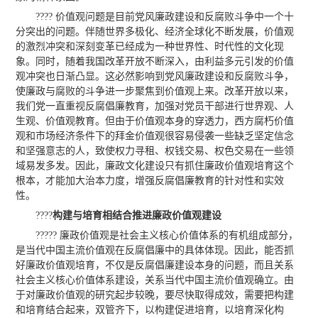
???? 价值观问题是目前党风廉政建设和反腐败斗争中一个十
分突出的问题。伴随世界多极化、经济全球化不断发展，价值观
的激烈冲突和深刻变革已经成为一种世界性、时代性的文化现
象。同时，随着我国改革开放不断深入，由利益多元引发的价值
观冲突也日渐凸显。这必然影响到党风廉政建设和反腐败斗争，
使廉政与腐败的斗争进一步聚焦到价值观上来。改革开放以来，
我们党一直重视反腐倡廉教育，加强对党员干部进行世界观、人
生观、价值观教育。但由于价值观本身的穿透力，西方腐朽价值
观和市场经济条件下的拜金价值观很容易侵袭一些缺乏坚定信念
和坚强意志的人，致使权力寻租、权钱交易、权色交易在一些领
域易发多发。因此，廉政文化建设只有抓住廉政价值观培育这个
根本，才能加大治本力度，增强反腐倡廉教育的针对性和实效
性。
????
构建与培育相结合推进廉政价值观建设
????? 廉政价值观是社会主义核心价值体系的有机组成部分，
是当代中国主流价值观在反腐倡廉中的具体体现。因此，能否抓
好廉政价值观培育，不仅是反腐倡廉建设本身的问题，而且关系
社会主义核心价值体系建设，关系当代中国主流价值观确立。由
于对廉政价值观的研究起步较晚，要尽快取得成效，需要把构建
和培育结合起来，双管齐下，以构建促进培育，以培育深化构