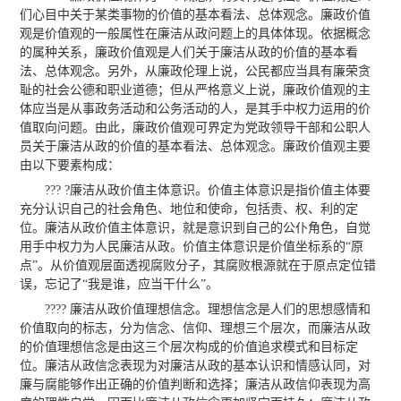
们心目中关于某类事物的价值的基本看法、总体观念。廉政价值
观是价值观的一般属性在廉洁从政问题上的具体体现。依据概念
的属种关系，廉政价值观是人们关于廉洁从政的价值的基本看
法、总体观念。另外，从廉政伦理上说，公民都应当具有廉荣贪
耻的社会公德和职业道德；但从严格意义上说，廉政价值观的主
体应当是从事政务活动和公务活动的人，是其手中权力运用的价
值取向问题。由此，廉政价值观可界定为党政领导干部和公职人
员关于廉洁从政的价值的基本看法、总体观念。廉政价值观主要
由以下要素构成：
??? ?廉洁从政价值主体意识。价值主体意识是指价值主体要
充分认识自己的社会角色、地位和使命，包括责、权、利的定
位。廉洁从政价值主体意识，就是意识到自己的公仆角色，自觉
用手中权力为人民廉洁从政。价值主体意识是价值坐标系的“原
点”。从价值观层面透视腐败分子，其腐败根源就在于原点定位错
误，忘记了“我是谁，应当干什么”。
???? 廉洁从政价值理想信念。理想信念是人们的思想感情和
价值取向的标志，分为信念、信仰、理想三个层次，而廉洁从政
的价值理想信念是由这三个层次构成的价值追求模式和目标定
位。廉洁从政信念表现为对廉洁从政的基本认识和情感认同，对
廉与腐能够作出正确的价值判断和选择；廉洁从政信仰表现为高