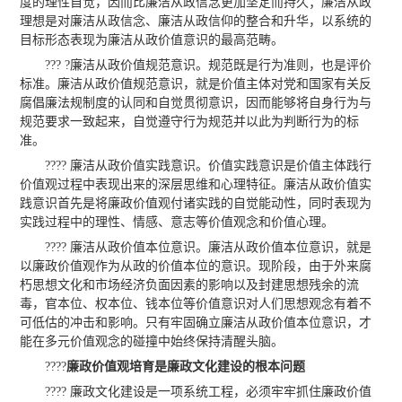
度的理性自觉，因而比廉洁从政信念更加坚定而持久；廉洁从政
理想是对廉洁从政信念、廉洁从政信仰的整合和升华，以系统的
目标形态表现为廉洁从政价值意识的最高范畴。
??? ?廉洁从政价值规范意识。规范既是行为准则，也是评价
标准。廉洁从政价值规范意识，就是价值主体对党和国家有关反
腐倡廉法规制度的认同和自觉贯彻意识，因而能够将自身行为与
规范要求一致起来，自觉遵守行为规范并以此为判断行为的标
准。
???? 廉洁从政价值实践意识。价值实践意识是价值主体践行
价值观过程中表现出来的深层思维和心理特征。廉洁从政价值实
践意识首先是将廉政价值观付诸实践的自觉能动性，同时表现为
实践过程中的理性、情感、意志等价值观念和价值心理。
???? 廉洁从政价值本位意识。廉洁从政价值本位意识，就是
以廉政价值观作为从政的价值本位的意识。现阶段，由于外来腐
朽思想文化和市场经济负面因素的影响以及封建思想残余的流
毒，官本位、权本位、钱本位等价值意识对人们思想观念有着不
可低估的冲击和影响。只有牢固确立廉洁从政价值本位意识，才
能在多元价值观念的碰撞中始终保持清醒头脑。
????
廉政价值观培育是廉政文化建设的根本问题
???? 廉政文化建设是一项系统工程，必须牢牢抓住廉政价值