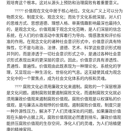
观培育这个根本。这对从源头上预防和治理腐败有着重要意义。
????? 价值观在文化中居于核心地位。文化从广义上可以分为
物质文化、制度文化、观念文化；而处于文化系统深层，对人们
的思维方式、思想道德、理想人格、审美情趣影响最深也最持久
的，是观念文化。价值观属于观念文化范畴，是人们深层的信念
系统，在人们的价值活动中发挥着行为导向、情感激发和评价标
准的作用。在观念文化的诸种社会意识形式中，价值意识具有特
殊性，它不是与政治、法律、道德、艺术、科学这些意识形式相
并列的，而是渗透于一切社会意识形式之中，是通过各种社会意
识形式表现出来的更深层的意识。因此，价值意识具有渗透性、
贯通性、普遍性。价值观由此既表现为一种理论化、系统化的学
理，又显现出一种生活化、世俗化的气息。这无疑使其成为观念
文化中的一个聚焦点，成为社会文化体系的内核和灵魂。
???? 腐败文化必须用廉政文化来遏制。腐败的一个深层根源
是文化问题。遏制腐败就要遏制腐败文化，而遏制腐败文化就必
须用廉政价值观来遏制腐败价值观。腐败价值观是以权谋私的价
值观，是与廉洁从政相悖的价值观。遏制腐败价值观，制度只是
一种外源性压力，解决不了人们灵魂深处的问题。如果廉政价值
观在头脑中占据上风，腐败价值观就必然遭到排斥。廉政价值观
能挤压腐败价值观的生存空间，净化人们的灵魂，为人们培植健
康的精神家园。