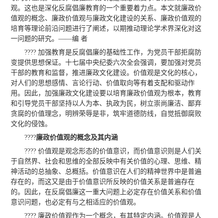
观。这也是深化反腐倡廉教育的一个重要着力点。本文就廉政价
值观的概念、廉政价值观与廉政文化建设的关系、廉政价值观的
培育等理论前沿问题进行了阐述，以期推动理论学术界深化对这
一问题的研究。——编 者
???? 加强教育是反腐倡廉的基础性工作，为党员干部拒腐防
变提供思想保证。十七届中央纪委六次全会强调，要加强对党员
干部的教育和监督，推进廉政文化建设。价值观是文化的核心，
对人们的思想感情、言论行动、价值取向等有着支配和驱动作
用。因此，加强廉政文化建设要以培育廉政价值观为根本，教育
和引导党员干部坚持以人为本、执政为民，树立崇尚廉洁、鄙弃
贪腐的价值理念，明辨荣辱是非，筑牢道德防线，自觉抵御腐败
文化的侵蚀。
????
廉政价值观的概念及其内涵
???? 价值观是观念形态的价值意识，而价值意识则是人们关
于自然界、社会和思维的全部反映中有关价值的心理、思维、精
神活动的总抽象、总概括。价值意识在人们的精神世界中是普遍
存在的，而这又是由于价值意识所反映的价值关系是普遍存在
的。因此，在反腐倡廉这一重大问题上必定存在价值关系和价值
意识问题，也必定有与之相适应的价值观。
???? 廉政价值观作为一个概念，有其特定内涵。价值观是人