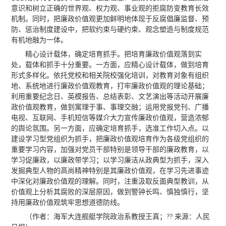
意识和树立正确的世界观、权力观、事业观的拒腐防变教育长效
机制。同时，把廉政价值观更加鲜明地体现于反腐倡廉监督、预
防、惩治制度建设中，把软约束与硬约束、观念塑造与制度规范
有机地融为一体。
精心设计载体，确定培育抓手。把培育廉政价值观落到实
处，载体和抓手十分重要。一方面，应精心设计载体，做到培育
形式多样化。依托党校和相关院校强化培训，对教育对象有组织
地、系统地进行廉政价值观教育，打牢廉政价值观的理论基础；
利用重要纪念日、英模报告、总结表彰、文艺演出等活动开展廉
政价值观教育，做到寓理于事、事理交融；运用党报党刊、广播
电视、互联网、手机短信等媒介大力宣传廉政价值观，营造浓郁
的舆论氛围。另一方面，应确定培育抓手，选准工作切入点。以
建设学习型党组织为抓手，把廉政价值观培育作为各级党组织的
重要学习内容，加强对党员干部特别是领导干部的廉政教育，以
学习促廉政，以廉政带学习；以学习廉洁从政典型为抓手，深入
发掘典型人物的高尚精神特别是其廉政价值观，在学习先进事迹
中深化对廉政价值观的理解。同时，注重汲取反面典型教训，从
价值观上分析其腐败的深层原因，做到警钟长鸣、慎独慎行，坚
持用廉政价值观筑牢思想道德防线。
（作者：海军大连舰艇学院政治系教授王真；?? 来源：人民