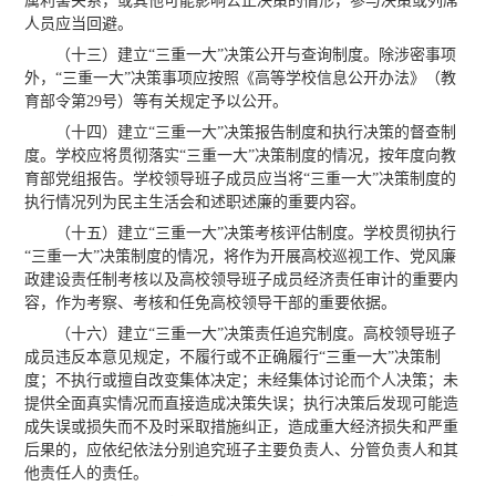
属利害关系，或其他可能影响公正决策的情形，参与决策或列席
人员应当回避。
（十三）建立“三重一大”决策公开与查询制度。除涉密事项
外，“三重一大”决策事项应按照《高等学校信息公开办法》（教
育部令第29号）等有关规定予以公开。
（十四）建立“三重一大”决策报告制度和执行决策的督查制
度。学校应将贯彻落实“三重一大”决策制度的情况，按年度向教
育部党组报告。学校领导班子成员应当将“三重一大”决策制度的
执行情况列为民主生活会和述职述廉的重要内容。
（十五）建立“三重一大”决策考核评估制度。学校贯彻执行
“三重一大”决策制度的情况，将作为开展高校巡视工作、党风廉
政建设责任制考核以及高校领导班子成员经济责任审计的重要内
容，作为考察、考核和任免高校领导干部的重要依据。
（十六）建立“三重一大”决策责任追究制度。高校领导班子
成员违反本意见规定，不履行或不正确履行“三重一大”决策制
度；不执行或擅自改变集体决定；未经集体讨论而个人决策；未
提供全面真实情况而直接造成决策失误；执行决策后发现可能造
成失误或损失而不及时采取措施纠正，造成重大经济损失和严重
后果的，应依纪依法分别追究班子主要负责人、分管负责人和其
他责任人的责任。