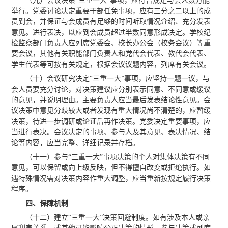
（九）会议决策“三重一大”事项，应符合规定与会人数方能
举行。党委讨论决定重要干部任免事项，应有三分之二以上的成
员到会，并保证与会成员有足够的时间听取情况介绍、充分发表
意见。进行表决，以应到会成员超过半数同意形成决定。学校纪
检监察部门负责人应列席党委会、校长办公会（校务会议）等重
要会议，其他有关职能部门负责人和党代会代表、教代会代表、
学生代表等可按有关规定，根据会议议题内容，列席有关会议。
（十）会议研究决定“三重一大”事项，应坚持一题一议，与
会人员要充分讨论，对决策建议应分别表示同意、不同意或缓议
的意见，并说明理由。主要负责人应当最后发表结论性意见。会
议决策中意见分歧较大或者发现有重大情况尚不清楚的，应暂缓
决策，待进一步调研或论证后再作决策。党委决定重要事项，应
当进行表决。会议决定的事项、参与人及其意见、表决情况、结
论等内容，应当完整、详细记录并存档。
（十一）参与“三重一大”事项决策的个人对集体决策有不同
意见，可以保留或向上级反映，但不得擅自改变或拒绝执行。如
遇特殊情况需对决策内容作重大调整，应当重新按规定履行决策
程序。
四、保障机制
（十二）建立“三重一大”决策回避制度。如有涉及本人或亲