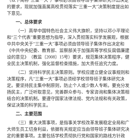
（以下简称“三重一大”）事项必须由领导班子集体研究作出决定
的要求，现就加强直属高校贯彻落实“三重一大”决策制度提出如
下意见。
一、总体要求
（一）高举中国特色社会主义伟大旗帜，坚持以邓小平理论
和“三个代表”重要思想为指导，深入贯彻落实科学发展观，根据
中共中央关于“三重一大”事项必须由领导班子集体作出决定和
《中共中央纪委、教育部、监察部关于加强高等学校反腐倡廉建
设的意见》（教监〔2008〕15号）要求，规范集体决策程序，健
全民主决策机制，强化监督检查措施，加大责任追究力度。
（二）坚持科学民主决策原则。学校应建立健全议事规则和
决策程序，凡“三重一大”事项必须经学校领导班子集体研究决
定。要坚持民主集中制原则，防止个人或少数人专断。要充分发
扬民主，广泛听取意见，完善群众参与、专家咨询和集体决策相
结合的决策机制。要遵守国家法律法规、党内法规和有关政策，
保证决策的科学民主。
二、主要范围
（三）重大决策事项，是指事关学校改革发展稳定全局和广
大师生员工切身利益，依据有关规定应当由领导班子集体研究决
定的重要事项。主要包括学校贯彻执行党和国家的路线方针政