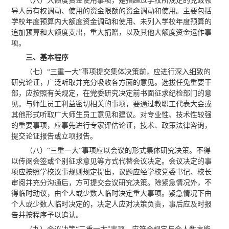
（六）大额度资金使用事项，是指超过学校所规定的党政领
导人员有权调动、使用的资金限额的资金调动和使用。主要包括
学校年度预算内大额度资金调动和使用、未列入学校年度预算的
追加预算和大额度支出，重大捐赠，以及其他大额度资金运作事
项。
三、基本程序
（七）“三重一大”事项提交集体决策前，应进行深入细致的
研究论证，广泛听取并充分吸收各方面的意见。选拔任免重要干
部，应按照有关规定，在党委研究决定前书面征求纪检部门的意
见。与师生员工利益密切相关的事项，要通过教职工代表大会或
其他形式听取广大师生员工意见和建议。对专业性、技术性较强
的重要事项，应事先进行专家评估论证，技术、政策法律咨询，
提交论证报告或立项报告。
（八）“三重一大”事项应以会议的形式集体研究决策。不得
以传阅会签或个别征求意见等方式代替会议决定。会议决定的事
项应按照学校议事规则规定提出，议题应经学校党委书记、校长
审阅并充分沟通后，方可提交会议研究决策。除紧急情况外，不
得临时动议，由个人或少数人临时决定重大事项。紧急情况下由
个人或少数人临时决定的，决定人应对决策负责，事后应及时报
告并按程序予以追认。