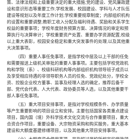
策、法律法规和上级重要决定的重大措施;党的建设、党风廉政建
设和意识形态等重要工作;学校发展、校园建设、学科与人才队伍
建设等规划以及年度工作计划;学校重要规章制度；内部组织机构
的设置和重要调整;教职工收入分配及福利待遇、奖励和关系学生
权益的重要事项；学校年度财务预算方案、决算情况的审定和预
算执行与决算审计；学校重要资产处置、重要办学资源配置;校级
以上重大表彰，校园安全稳定和重大突发事件的处理,以及其他重
大决策事项。
（四）重要人事任免事项，是指学校中层及以上干部的任免
和需要报送上级机关审批的重要人事事项。主要包括学校党政机
构和学院（系）、校级科研机构等内部组织机构领导班子成员以
及享受相应待遇的非领导职务人员的任免、党政纪处分，学校全
资、控股企业校方董事、监事及经理人选的确定，推荐后备干
部、党代会代表、人大代表、政协委员等人选，以及其他重要干
部人事任免事项。
（五）重大项目安排事项，是指对学校规模条件、办学质量
等产生重要影响的项目设立和安排。主要包括国家各类重点建设
项目，国内国（境）外科学技术文化交流与合作重要项目，重大
合资合作项目，重要设备、大宗物资采购和购买服务，重大基本
建设和大额度基建修缮项目，以及其他重大项目安排事项。