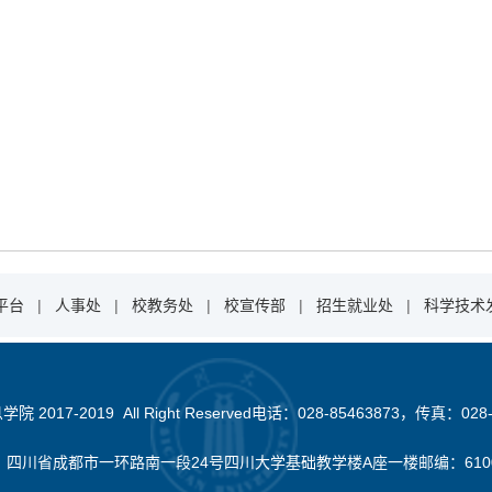
平台
|
人事处
|
校教务处
|
校宣传部
|
招生就业处
|
科学技术
2017-2019 All Right Reserved电话：028-85463873，传真：028-
：四川省成都市一环路南一段24号四川大学基础教学楼A座一楼邮编：610