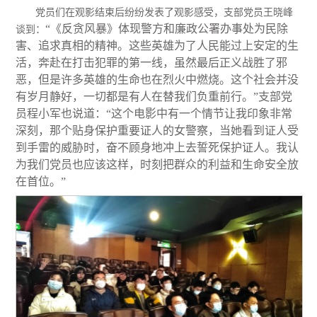
党员们在观影结束后纷纷发表了观影感受，支部党员王晓峰
“《反贪风暴》体现警方和廉政公署办事处为民除
谈到：
害、追求真相的精神。这些英雄为了人民能过上安定的生
活，奔赴在打击犯罪的第一线，虽然最后正义战胜了邪
恶，但是许多英雄的生命也在烈火中燃烧。这个社会并没
有岁月静好，一切都是有人在替我们负重前行。”支部党
员程小军也说道：“这个电影中有一个情节让我印象非常
深刻，那个贴身保护重要证人的女警察，当她看到证人受
到手雷的威胁时，奋不顾身地冲上去誓死保护证人。我认
为我们党员也应该这样，时刻把群众的利益和生命安全放
在首位。”