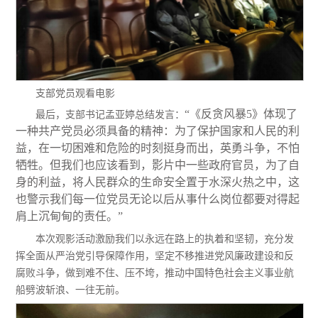
支部党员观看电影
“《反贪风暴5》体现了
最后，支部书记孟亚婷总结发言：
一种共产党员必须具备的精神：为了保护国家和人民的利
益，在一切困难和危险的时刻挺身而出，英勇斗争，不怕
牺牲。但我们也应该看到，影片中一些政府官员，为了自
身的利益，将人民群众的生命安全置于水深火热之中，这
也警示我们每一位党员无论以后从事什么岗位都要对得起
肩上沉甸甸的责任。”
本次观影活动激励我们以永远在路上的执着和坚韧，充分发
挥全面从严治党引导保障作用，坚定不移推进党风廉政建设和反
腐败斗争，做到难不住、压不垮，推动中国特色社会主义事业航
船劈波斩浪、一往无前。