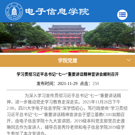
学院党建
学习贯彻习近平总书记“七一”重要讲话精神宣讲会顺利召开
发布时间：2021-11-29 点击：
250
为深入学习宣传贯彻习近平总书记“七一”重要讲话精
神，进一步推动党史学习教育走深走实。
2021
年
11
月
26
日下午
2:00
，四川大学电子信息学院“深学悟初心，笃行践使命”学习贯彻
习近平总书记“七一”重要讲话精神宣讲会于望江基教
C101
如期召
开，由电子信息学院十九大宣讲团、2019级本科党支部党员史遵
琳同志作为宣讲人，辅导员吴秀玲老师和电子信息学院
2019
级学
生参加了本次宣讲会。