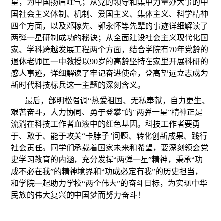
星，为中国扬眉吐气；从党的领导和集中力量办大事的中
国社会主义体制、机制、爱国主义、集体主义、科学精神
四个方面，以及邓稼先、郭永怀等先辈的事迹详细解读了
两弹一星研制成功的秘诀；从全面建设社会主义现代化国
家、学科跨越发展工程两个方面，结合学院有70年党龄的
退休老师匡一中教授以90岁的高龄坚持在家里开展科研的
感人事迹，详细解读了牢记奋进使命，登高望远立志成为
新时代科技标兵这一主题的深刻含义。
最后，邰明松强调“热爱祖国、无私奉献，自力更生、
艰苦奋斗，大力协同、勇于登攀”的“两弹一星”精神正是
流淌在科技工作者血液中的红色基因。科技工作者要勇
于、敢于、能于攻关“卡脖子”问题、转化创新成果、践行
社会责任。同学们承载着国家未来和希望，要深刻领会党
史学习教育的内涵，充分发挥“两弹一星”精神，秉承“功
成不必在我”的精神境界和“功成必定有我”的历史担当，
和学院一起助力学校“两个伟大”的奋斗目标，为实现中华
民族的伟大复兴的中国梦而努力奋斗！