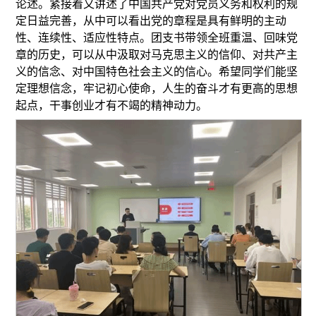
论述。紧接着又讲述了中国共产党对党员义务和权利的规
定日益完善，从中可以看出党的章程是具有鲜明的主动
性、连续性、适应性特点。团支书带领全班重温、回味党
章的历史，可以从中汲取对马克思主义的信仰、对共产主
义的信念、对中国特色社会主义的信心。希望同学们能坚
定理想信念，牢记初心使命，人生的奋斗才有更高的思想
起点，干事创业才有不竭的精神动力。