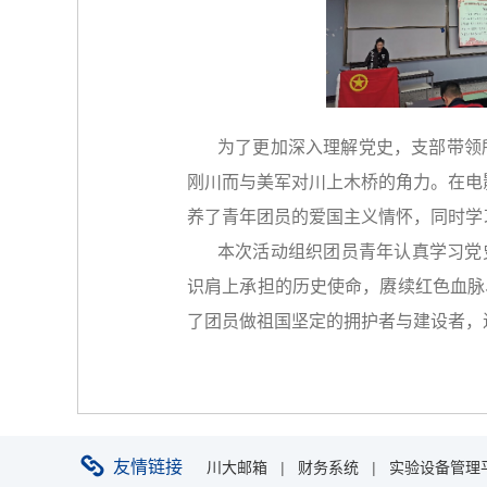
为了更加深入理解党史，支部带领
刚川而与美军对川上木桥的角力。在电
养了青年团员的爱国主义情怀，同时学
本次活动组织团员青年认真学习党
识肩上承担的历史使命，赓续红色血脉
了团员做祖国坚定的拥护者与建设者，
友情链接
川大邮箱
|
财务系统
|
实验设备管理