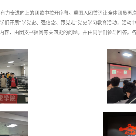
锵有力奋进向上的团歌中拉开序幕。重围入团誓词让全体团员再
学们开展“学党史、强信念、跟党走”党史学习教育活动，活动
内容，由团支书提问有关四史的问题，并由同学们参与回答。