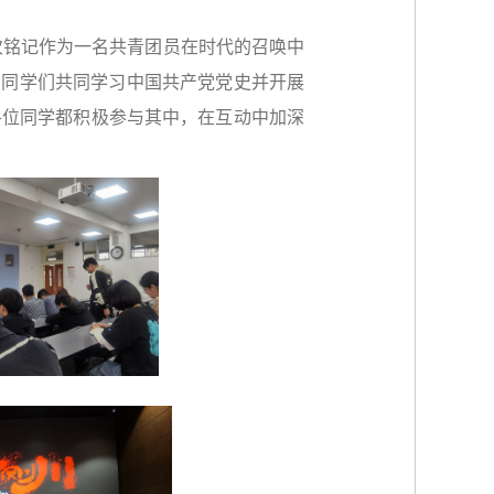
次铭记作为一名共青团员在时代的召唤中
中同学们共同学习中国共产党党史并开展
各位同学都积极参与其中，在互动中加深