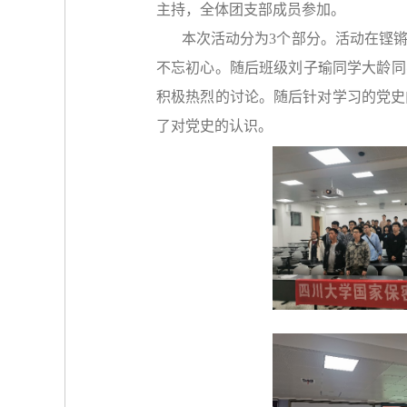
主持，全体团支部成员参加。
本次活动分为
3
个部分。活动在铿
不忘初心。随后班级刘子瑜同学大龄同
积极热烈的讨论。随后针对学习的党史
了对党史的认识。