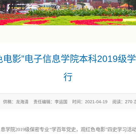
色电影”电子信息学院本科2019级
行
供稿：龙海清 责任编辑：李运国 时间：2021-04-19 阅读：
270
信息学院
2019
级保密专业
“
学百年党史，观红色电影
”
四史学习活