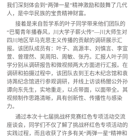
我们深刻体会到“两弹一星”精神激励和鼓舞了几代
人，是中华民族的宝贵精神财富。
接着是来自哲学系的叶子同学带来他们团队的
“巴蜀青年播春风，川大学子薪火传”—川大师生对
四川地区早马克思主义传播的贡献的调研展示汇
报。该团队成员有：叶子、高源丰、刘慎言、李宣
萱、曾理然、吴周阳、周敏、张丹。汇报人叶子同
学分别从调研报告和微视频两大方面进行汇报。在
调研和拍摄过程中，该团队去到王右木纪念馆和袁
诗荛纪念馆进行参观调研，并线上访谈杨闇公外孙
谭向东先生，实地重走，以点带面，以面带全。其
视频制作思路清晰，具有创新性、传播性与感染
力。
通过本次十七届挑战杯竞赛红色专项活动交流
座谈会，同学们不仅了解了挑战杯红色专项活动的
实践过程，而且收获了许多有关“两弹一星”精神和