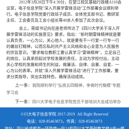
2012年3月28日下午4:30分，在望江校区基础行政楼A110会
议室，电子信息学院“深入开展学雷锋活动”工作部署会议顺利举
行。电子信息学院党委行政班子成员、全体党支部书记、教研室
主任、工会委员及工会小组长等40余人参加了此次会议。
会上，蒋斌书记向在座老师传达了《四川大学关于深入开
展学雷锋活动的实施意见》要求，指出：“新时期雷锋精神就是要
认真负责，一心为公，关心他人，就是要有干一行爱一行专一行
的螺丝钉精神，公而忘私的共产主义风格和全心全意为人民服务
的宗旨意识。”要求每位教职工要认真学习“雷锋精神”，立足自己
的岗位，认真承担起对学校发展的责任，主动为学校付出，主动
关心学校的发展和师生的利益，做廉洁、自律、自重、自爱、一
心为公的表率。并就“深入开展学雷锋活动”进行了工作部署，要
求分类指导，突出实践特色，确保活动成效。
上一条：
我院顺利举行“弘扬五四精神，争做时代楷模”专题
学习会
下一条：
四川大学电子信息学院党员干部培训大会成功举办
©川大电子信息学院 2017-2019 All Right Reserved
电话：028-85463873，传真：028-85463873
地址：四川省成都市一环路南一段24号四川大学基础教学楼A座一楼