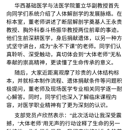
华西基础医学与法医学院董立华副教授首先
向同学们系统介绍了人体解剖学的发展脉络。在
标本室，董老师讲述了断层解剖学奠基人王永贵
教授、胸外科泰斗杨振华教授两位前辈的事迹。
他们生前深耕医学，身后捐献遗体，以另一种方
式坚守讲台，成为“永不下课”的老师。同学们认
真聆听、深受触动，真切体会到“大体老师”无私
奉献的崇高精神，更读懂了生命传承的意义。
随后，大家近距离观摩了珍贵的人体结构标
本，并就标本制作流程、遗体捐献条件等问题积
极提问，董老师及现场医学专业相关同学逐一耐
心解答。同时，同学们也深入了解临床课程内
容，对医学职业精神有了更为深刻的认识。
支部党员卢欣然表示：“此次活动让我深受震
撼，‘大体老师’用无声的行动诠释了生命的另一