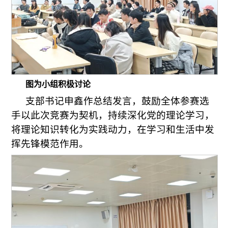
图为小组积极讨论
支部书记申鑫作总结发言，鼓励全体参赛选
手以此次竞赛为契机，持续深化党的理论学习，
将理论知识转化为实践动力，在学习和生活中发
挥先锋模范作用。