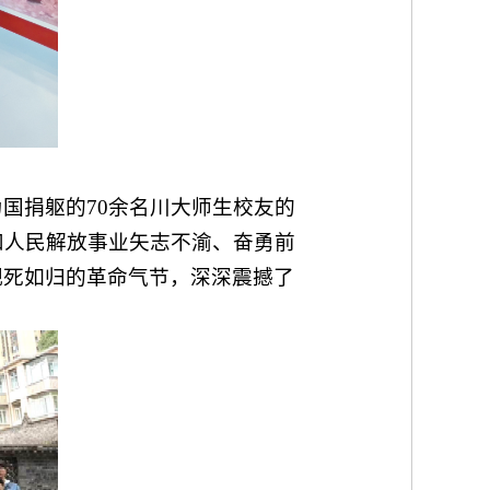
国捐躯的70余名川大师生校友的
和人民解放事业矢志不渝、奋勇前
视死如归的革命气节，深深震撼了
。