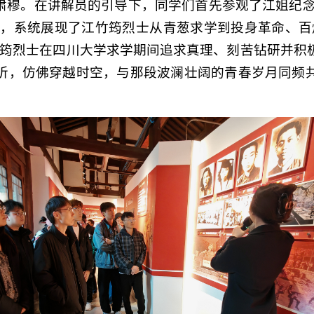
肃穆。在讲解员的引导下，同学们首先参观了江姐纪念展
板块，系统展现了江竹筠烈士从青葱求学到投身革命、百
竹筠烈士在四川大学求学期间追求真理、刻苦钻研并积
听，仿佛穿越时空，与那段波澜壮阔的青春岁月同频