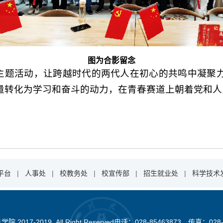
图为合影留念
”主题活动，让跨越时代的两代人在初心的共鸣中凝聚
量转化为学习和奋斗的动力，在青春赛道上朝着党和人
平台
|
人事处
|
校教务处
|
校宣传部
|
招生就业处
|
科学技术
2017-2019 All Right Reserved电话：028-85463873，传真：028-