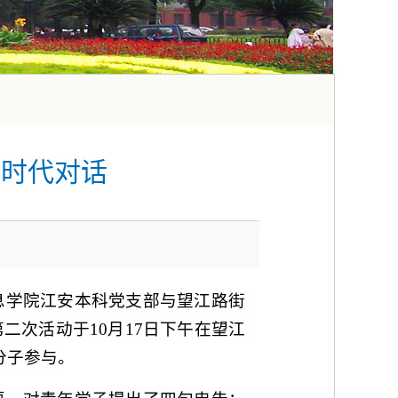
的时代对话
息学院江安本科党支部与望江路街
二次活动于10月17日下午在望江
分子参与。