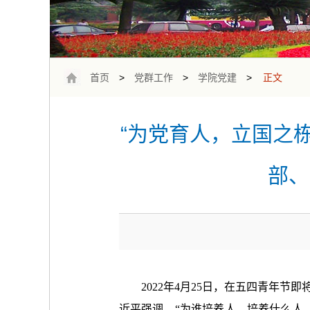
首页
>
党群工作
>
学院党建
>
正文
“为党育人，立国之栋
部、
2022年4月25日，
在五四青年节即
近平强调，“为谁培养人、培养什么人