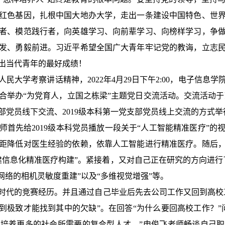
红色基因，扎根中国大地办大学，走出一条建设中国特色、世
者、模范践行者，向英雄学习、向前辈学习、向榜样学习，争
发、勇毅前进
。
习近平希望全国广大青年牢记党的教诲，立志
出当代青年的最好成绩！
大学考察讲话精神，2022年4月29日下午2:00，电子信息学
合举办“为党育人，立国之栋梁”主题党日交流活动。交流活动于望
支部党员线下交流、2019级本科第一党支部党员线上交流的方式举
师
首先给2
019
级本科
党员
播放
一段
关于“人工智能精准医疗”的
距降低对医生经验的依赖，依靠人工智能进行精准医疗。随后
建信息化精准医疗构建”。紧接着，又对自己正在研究的方向进行
网络的相机灵敏度重建”以及“多维视觉增强”等
。
时代的竞赛经历。并且通过自己毕业后先去公司工作又回到高校
做到极致才能找到其中的欠缺”。在回答“为什么要回高校工作？”
培养更多的社会所需要的复合型人才。”
申俊飞老师
畅谈自己职