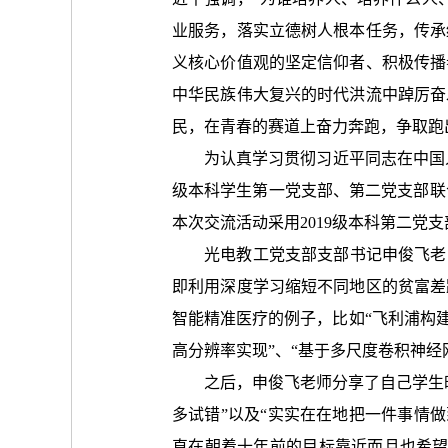
业服务，落实立德树人根本任务，传承
义核心价值观的坚定信仰者、积极传播
中华民族伟大复兴的时代洪流中踔厉奋
民，在青春的赛道上奋力奔跑，争取跑
为认真学习贯彻习近平同志在中国人民
级本科学生第一党支部、第二党支部联
本次交流活动采用2019级本科第二党
光电教工党支部支部书记
申俊飞
老
即利用深度学习缩短不同地区的贫富差
智能精准医疗的例子，比如“飞利浦构
高分辨率实现”、“基于多尺度卷积神经
之后，
申俊飞
老师
分享了自己学生
多试错”以及“实实在在地把一件事情
直在朝着十年前的目标靠近而且也希望