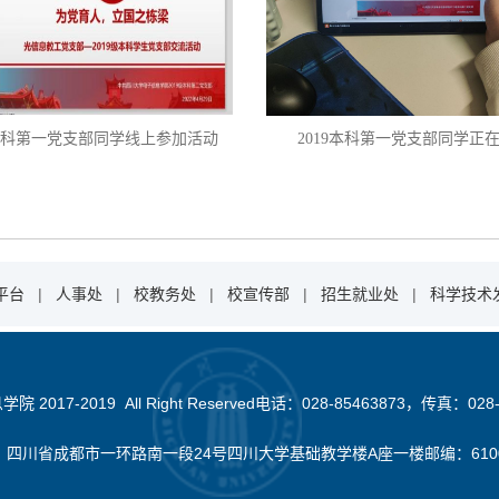
9本科第一党支部同学线上参加活动
2019本科第一党支部
同学正
平台
|
人事处
|
校教务处
|
校宣传部
|
招生就业处
|
科学技术
2017-2019 All Right Reserved电话：028-85463873，传真：028-
：四川省成都市一环路南一段24号四川大学基础教学楼A座一楼邮编：610